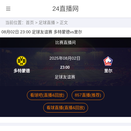
24直播网
当前位置：
首页
>
足球直播
> 正文
08月02日 23:00 足球友谊赛 多特蒙德vs里尔
比赛直播间
2025年08月02日
23:00
多特蒙德
里尔
足球友谊赛
看球吧(直播&回放)
857直播(推荐)
看球直播(直播&回放)