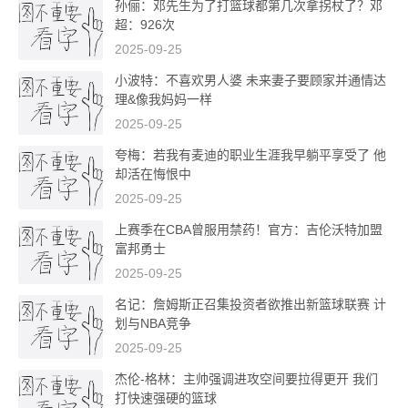
孙俪：邓先生为了打篮球都第几次拿拐杖了？邓
超：926次
2025-09-25
小波特：不喜欢男人婆 未来妻子要顾家并通情达
理&像我妈妈一样
2025-09-25
夸梅：若我有麦迪的职业生涯我早躺平享受了 他
却活在悔恨中
2025-09-25
上赛季在CBA曾服用禁药！官方：吉伦沃特加盟
富邦勇士
2025-09-25
名记：詹姆斯正召集投资者欲推出新篮球联赛 计
划与NBA竞争
2025-09-25
杰伦-格林：主帅强调进攻空间要拉得更开 我们
打快速强硬的篮球