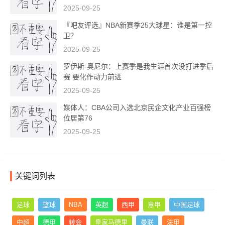
2025-09-25
『吧友评选』NBA新赛季25大球星：谁是第一控
卫？
2025-09-25
罗伊斯-奥尼尔：上赛季是我生涯首次没打进季后
赛 要化作动力前进
2025-09-25
媒体人：CBA公司入选北京民企文化产业百强榜
位居第76
2025-09-25
关键词列表
足球
篮球
NBA
英超
西甲
意甲
中国足球
中超
德甲
转会
皇家马德里
曼联
法甲