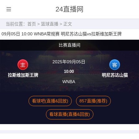
24直播网
当前位置：
首页
>
篮球直播
> 正文
09月05日 10:00 WNBA常规赛 明尼苏达山猫vs拉斯维加斯王牌
比赛直播间
2025年09月05日
10:00
拉斯维加斯王牌
明尼苏达山猫
WNBA
看球吧(直播&回放)
857直播(推荐)
看球直播(直播&回放)