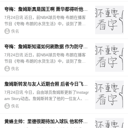
夸梅：詹姆斯真是国王啊 萧华都得听他的
新赛季日程安排都要搁置
7月24日讯 近日，前NBA球员夸梅·布朗在播客
节目《夸梅·布朗的水货生活》中，谈到了萧华
希望詹姆斯尽快作出决定一事。相关新闻>>>总
佚名
裁发话！萧华：希望勒布朗尽...
夸梅：詹姆斯知道如何刷数据 作为防守弱
环的他还能否左右比赛？
7月24日讯 近日，前NBA球员夸梅·布朗在播客
节目《夸梅·布朗的水货生活》中，谈到了詹姆
斯的数据和影响力。夸梅表示：“人们到底有没
佚名
有在看比赛？还是只盯着数据...
詹姆斯转发与友人近期合照 后者今日飞抵
克利夫兰并配文“勒C城”
7月24日讯 今日，自由球员詹姆斯更新了Instagr
am Story动态。詹姆斯转发了他的一位友人、In
stagram用户smallzthevillian发布的两人近期在
佚名
纽约连续三日一同...
黄蜂主帅：里德很期待加入球队 他和怀特