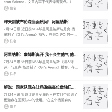
eron Salerno，文章内容不代表译者观点。）NB
A拉斯维加斯夏季联赛即将落下帷幕。在这项为
佚名
期近两周的赛事中，2026届选秀大...
昨天刚被布伦森当面质问！阿里纳斯：布
伦森让我折服&迷上尼克斯
7月24日讯 近日前NBA球星阿里纳斯与尼克·杨
录制了《Gil's Arena》播客，在最新更新的一期
里，他们谈到尼克斯夺冠与布伦森的相关话题。
佚名
主持人：昨天我们在Playm...
阿里纳斯：詹姆斯离开 我不会生他气 他用
冠军延续了湖人的辉煌
7月24日讯 近日前NBA球星阿里纳斯（湖人球
迷）与尼克·杨录制了《Gil's Arena》播客，在最
新更新的一期里，他们谈到詹姆斯与湖人的相关
佚名
话题。主持人：聊聊目前自由...
解说：国家队现在让杨瀚森高位做轴已来
不及了 多打打挡拆吧
7月24日讯 篮球评论员殳海近日在节目中谈到了
杨瀚森在国家队中的使用。“在这个杨瀚森的使
用上，我觉得开发出一套以他高位做轴（为核
佚名
心）且能够去运行的体系，对...