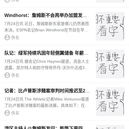
我还住在奥克兰。我从开拓...
Windhorst：詹姆斯不会再举办加盟发布
会 没有人知道他会去哪儿
7月24日讯 近日，詹姆斯新东家是哪儿仍然悬而
未决。ESPN名记Brian Windhorst在节目在早间
节目透露，继2010年加盟热火时那场轰动一时的
佚名
发布会后，勒布朗·詹姆斯...
队记：绿军持续巩固年轻侧翼储备 年薪全
部不超工资帽的3%
7月24日讯 据名记Chris Haynes报道，消息人士
透露，凯尔特人和防守悍将乔丹·沃尔什达成3年
1600万美元的提前续约合同，Shams后续表示
佚名
合同为3年1500万美元。对此...
记者：比卢普斯涉赌案审判时间推迟至20
27年初 已有12人同意认罪
7月24日讯 The Athletic记者Mike Vorkunov报道
了比卢普斯涉赌案的最新进展，具体如下：在比
卢普斯作为被告之一的操纵扑克赌局案中，联邦
佚名
检方已申请将原定于2026...
湾区主持人@詹姆斯发问：能等下周四再