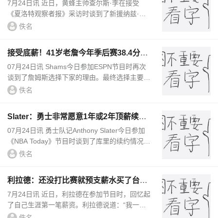
成长道路相似希望多沟通
7月24日讯 近日，黄蜂主帅查尔斯·李在接受
《夏洛特观察者报》采访时谈到了新援纳兹·里
德。李表示：“我想说，他十分期待加入我们这
佚名
支队伍。球队取得的进步给...
接受底薪！41岁老詹今年季后赛38.4分钟
&23+6+7 你希望他去哪？
07月24日讯 Shams今日参加ESPN节目时再次
谈到了詹姆斯选择下家的理由。最终选择主要考
量三点：快乐、争冠机会、球队氛围。候选名单
佚名
已经确定有骑士、热火、...
Slater：勇士非常愿意1年或2年顶薪续约
库里 怎么续约库里决定
07月24日讯 勇士队记Anthony Slater今日参加
《NBA Today》节目时谈到了库里的续约情况。
Slater说道：“据我了解，尽管勇士长期希望保留
佚名
薪资操作空间、维持账...
利拉德：还没打比赛就预支薪水买了台保
时捷 当时想立刻把钱花光
7月24日讯 近日，利拉德在参加节目时，回忆起
了自己生涯第一笔薪资。利拉德说道：“我一上
来就买了台保时捷。当时我买得太快了，那时候
佚名