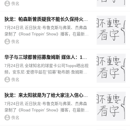
道：“说实话，拉斐尔·斯通竟然签下了杰西恩·泰
佚名
特，而此时勒布朗·...
狄龙：帕森斯曾质疑我不能长久保持火热
状态 我只想证明他错了
7月24日讯 近日狄龙·布鲁克斯与弗莱、杰弗森
录制了《Road Trippin' Show》播客，在最新更
新的一期里，他们谈到狄龙的被人质疑等话题。
佚名
狄龙：所以我想要回来再...
华子与三球都曾招募詹姆斯 媒体人：1%
选手森林狼居然还在决赛圈
7月24日讯 全球知名的球星卡公司Topps晒出视
频，安东尼·爱德华兹在“招募”勒布朗·詹姆斯来
森林狼。森林狼记者Jon Krawczynski在个人播
佚名
客节目《The Jon K...
狄龙：来太阳就是为了给大家注入信心&
用以身作则来领导球队
7月24日讯 近日狄龙·布鲁克斯与弗莱、杰弗森
录制了《Road Trippin' Show》播客，在最新更
新的一期里，他们谈到狄龙的领导力等话题。狄
佚名
龙：我的反派标签之所以...