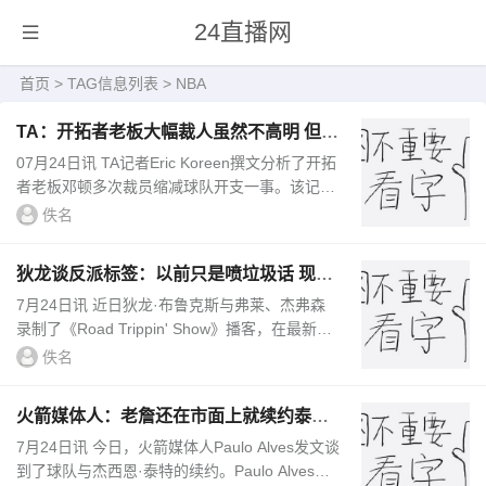
24直播网
首页
> TAG信息列表 > NBA
TA：开拓者老板大幅裁人虽然不高明 但联
盟各队确实普遍架构臃肿
07月24日讯 TA记者Eric Koreen撰文分析了开拓
者老板邓顿多次裁员缩减球队开支一事。该记者
在文中表示：业内大部分人对邓顿的评价都是批
佚名
评其吝啬，在大部分情...
狄龙谈反派标签：以前只是喷垃圾话 现在
我用它来展现领导力
7月24日讯 近日狄龙·布鲁克斯与弗莱、杰弗森
录制了《Road Trippin' Show》播客，在最新更
新的一期里，他们谈到狄龙的反派标签等话题。
佚名
狄龙：最初的“反派”形...
火箭媒体人：老詹还在市面上就续约泰特
斯通怎么还能保住饭碗？
7月24日讯 今日，火箭媒体人Paulo Alves发文谈
到了球队与杰西恩·泰特的续约。Paulo Alves写