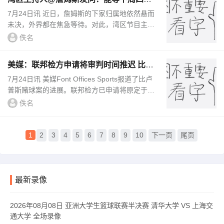
做决定吗？纯替朋友问的哈
7月24日讯 近日，詹姆斯的下家归属地依然悬而
未决，外界都在焦急等待。对此，湾区节目主持
人Bonta Hill@詹姆斯并发问道：“嘿，勒布朗-詹
佚名
姆斯，能麻烦您等到下周四再...
美媒：联邦检方申请将审判时间推迟 比卢
普斯和律师希望尽快开庭
7月24日讯 美媒Font Offices Sports报道了比卢
普斯赌球案的进展。联邦检方已申请将原定于20
26年11月2日的审判推迟至2027年初，检方表
佚名
示，已有7名被告同意了这...
1
2
3
4
5
6
7
8
9
10
下一页
尾页
最新录像
2026年08月08日 亚洲大学生篮球联赛半决赛 清华大学 VS 上海交
通大学 全场录像