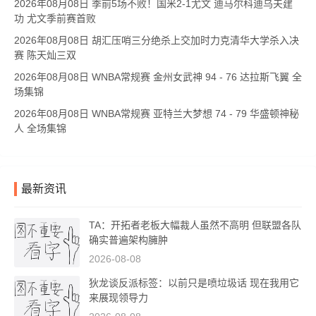
2026年08月08日 季前5场不败！国米2-1尤文 迪马尔科迪乌夫建
功 尤文季前赛首败
2026年08月08日 胡汇压哨三分绝杀上交加时力克清华大学杀入决
赛 陈天灿三双
2026年08月08日 WNBA常规赛 金州女武神 94 - 76 达拉斯飞翼 全
场集锦
2026年08月08日 WNBA常规赛 亚特兰大梦想 74 - 79 华盛顿神秘
人 全场集锦
最新资讯
TA：开拓者老板大幅裁人虽然不高明 但联盟各队
确实普遍架构臃肿
2026-08-08
狄龙谈反派标签：以前只是喷垃圾话 现在我用它
来展现领导力