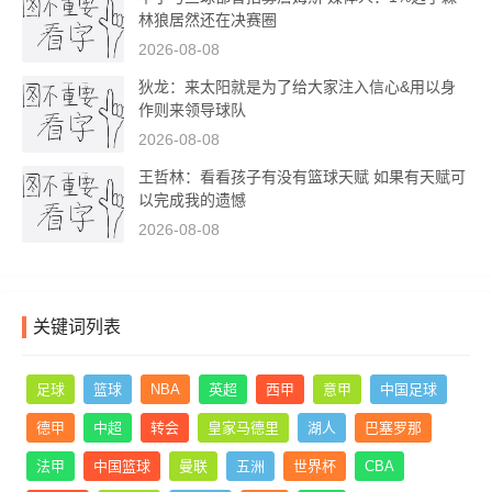
林狼居然还在决赛圈
2026-08-08
狄龙：来太阳就是为了给大家注入信心&用以身
作则来领导球队
2026-08-08
王哲林：看看孩子有没有篮球天赋 如果有天赋可
以完成我的遗憾
2026-08-08
关键词列表
足球
篮球
NBA
英超
西甲
意甲
中国足球
德甲
中超
转会
皇家马德里
湖人
巴塞罗那
法甲
中国篮球
曼联
五洲
世界杯
CBA