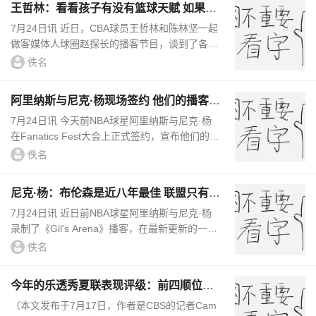
王哲林：看看孩子有没有篮球天赋 如果有
天赋可以完成我的遗憾
7月24日讯 近日，CBA球员王哲林和陈林坚一起
做客媒体人球圈赵探长的播客节目，谈到了各方
面的话题。谈到孩子，王哲林说：“我会有这种
佚名
想法，就是看看他有没有篮球的...
阿里纳斯与尼克·杨现场签约 他们的播客节
目正式回归
7月24日讯 今天前NBA球星阿里纳斯与尼克·杨
在Fanatics Fest大会上正式签约，宣布他们的播
客节目《Gil's Arena》正式回归。主持人：我们
佚名
非常感谢大家能来。过...
尼克·杨：布伦森是近八年最佳 联盟只有詹
库杜能媲美
7月24日讯 近日前NBA球星阿里纳斯与尼克·杨
录制了《Gil's Arena》播客，在最新更新的一期
里，他们谈到尼克斯夺冠与布伦森的相关话题。
佚名
主持人：尼克·杨，你觉得...
今年的乐透秀夏联表现评级：前四顺位发
挥出众 勇士&雄鹿淘到宝
（本文发布于7月17日，作者是CBS的记者Cam