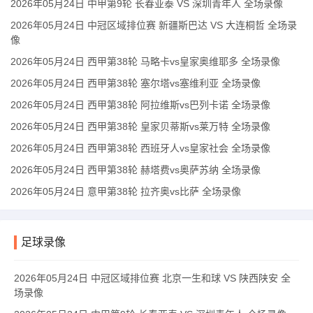
2026年05月24日 中甲第9轮 长春亚泰 VS 深圳青年人 全场录像
2026年05月24日 中冠区域排位赛 新疆斯巴达 VS 大连桐哲 全场录
像
2026年05月24日 西甲第38轮 马略卡vs皇家奥维耶多 全场录像
2026年05月24日 西甲第38轮 塞尔塔vs塞维利亚 全场录像
2026年05月24日 西甲第38轮 阿拉维斯vs巴列卡诺 全场录像
2026年05月24日 西甲第38轮 皇家贝蒂斯vs莱万特 全场录像
2026年05月24日 西甲第38轮 西班牙人vs皇家社会 全场录像
2026年05月24日 西甲第38轮 赫塔费vs奥萨苏纳 全场录像
2026年05月24日 意甲第38轮 拉齐奥vs比萨 全场录像
足球录像
2026年05月24日 中冠区域排位赛 北京一生和球 VS 陕西陕安 全
场录像