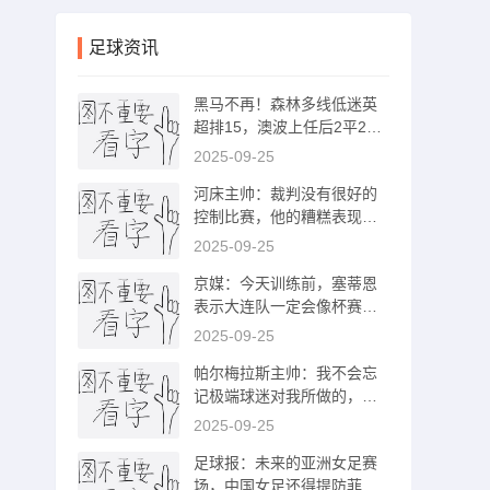
足球资讯
黑马不再！森林多线低迷英
超排15，澳波上任后2平2负
已1个月不胜
2025-09-25
河床主帅：裁判没有很好的
控制比赛，他的糟糕表现最
终让我们出局
2025-09-25
京媒：今天训练前，塞蒂恩
表示大连队一定会像杯赛一
样拼国安
2025-09-25
帕尔梅拉斯主帅：我不会忘
记极端球迷对我所做的，这
让我内心流血
2025-09-25
足球报：未来的亚洲女足赛
场，中国女足还得提防菲律