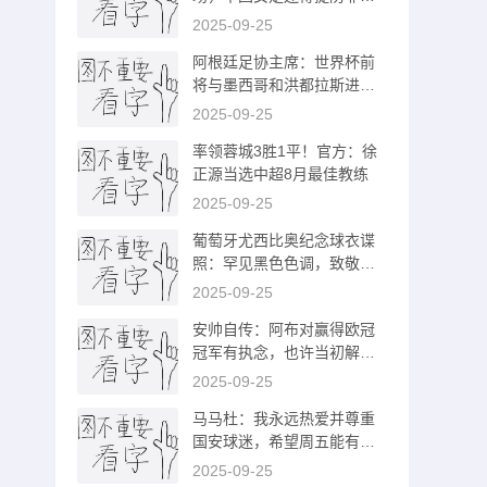
宾等归化军团
2025-09-25
阿根廷足协主席：世界杯前
将与墨西哥和洪都拉斯进行
友谊赛
2025-09-25
率领蓉城3胜1平！官方：徐
正源当选中超8月最佳教练
2025-09-25
葡萄牙尤西比奥纪念球衣谍
照：罕见黑色色调，致敬黑
豹
2025-09-25
安帅自传：阿布对赢得欧冠
冠军有执念，也许当初解雇
我是正确的
2025-09-25
马马杜：我永远热爱并尊重
国安球迷，希望周五能有场
精彩对决
2025-09-25