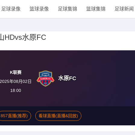
足球录像
篮球录像
足球集锦
篮球集锦
足球新闻
蔚山HDvs水原FC
K联赛
水原FC
2025年08月02日
18:00
857直播(推荐)
看球直播(直播&回放)