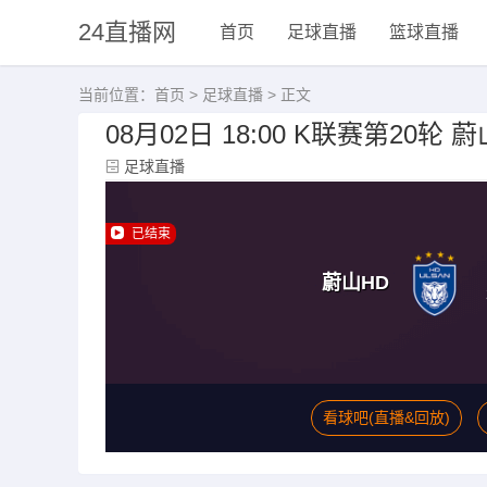
24直播网
首页
足球直播
篮球直播
当前位置：
首页
>
足球直播
> 正文
08月02日 18:00 K联赛第20轮 
足球直播
已结束
蔚山HD
看球吧(直播&回放)