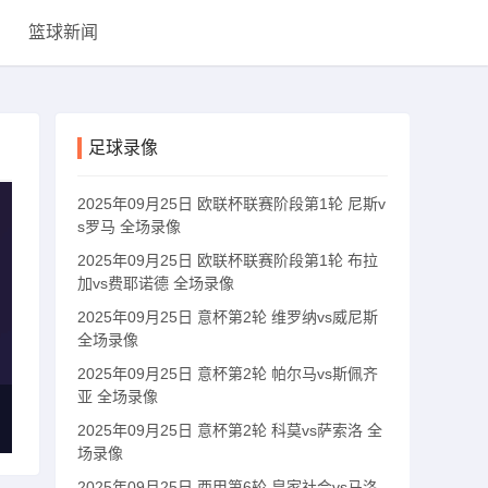
篮球新闻
足球录像
2025年09月25日 欧联杯联赛阶段第1轮 尼斯v
s罗马 全场录像
2025年09月25日 欧联杯联赛阶段第1轮 布拉
加vs费耶诺德 全场录像
2025年09月25日 意杯第2轮 维罗纳vs威尼斯
全场录像
2025年09月25日 意杯第2轮 帕尔马vs斯佩齐
亚 全场录像
2025年09月25日 意杯第2轮 科莫vs萨索洛 全
场录像
2025年09月25日 西甲第6轮 皇家社会vs马洛