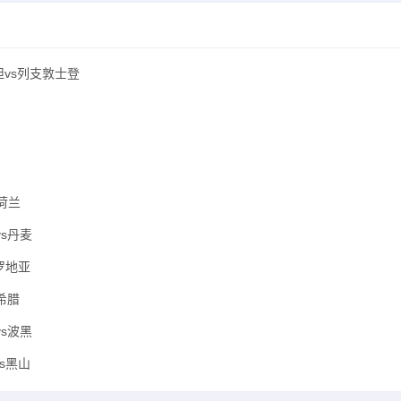
坦vs列支敦士登
s荷兰
vs丹麦
克罗地亚
s希腊
vs波黑
vs黑山