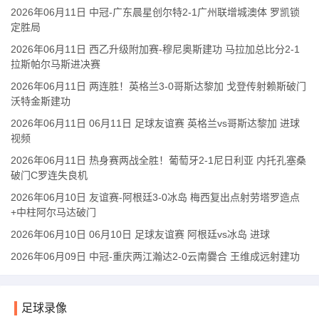
2026年06月11日 中冠-广东晨星创尔特2-1广州联增城澳体 罗凯锁
定胜局
2026年06月11日 西乙升级附加赛-穆尼奥斯建功 马拉加总比分2-1
拉斯帕尔马斯进决赛
2026年06月11日 两连胜！英格兰3-0哥斯达黎加 戈登传射赖斯破门
沃特金斯建功
2026年06月11日 06月11日 足球友谊赛 英格兰vs哥斯达黎加 进球
视频
2026年06月11日 热身赛两战全胜！葡萄牙2-1尼日利亚 内托孔塞桑
破门C罗连失良机
2026年06月10日 友谊赛-阿根廷3-0冰岛 梅西复出点射劳塔罗造点
+中柱阿尔马达破门
2026年06月10日 06月10日 足球友谊赛 阿根廷vs冰岛 进球
2026年06月09日 中冠-重庆两江瀚达2-0云南爨合 王维成远射建功
足球录像