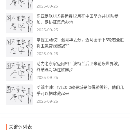
2025-09-25
东亚足联U15锦标赛12月在中国举办共10队参
加，足协征集承办地
2025-09-25
掌握主动权！温哥华丢分，迈阿密余下5轮若全胜
将卫冕常规赛冠军
2025-09-25
助力老东家迈阿密！波特兰后卫米勒轰世界波，
终结温哥华连胜脚步
2025-09-25
哈镇主帅：仅以0-2输曼城是值得骄傲的，他们几
乎可以把球藏起来
2025-09-25
关键词列表