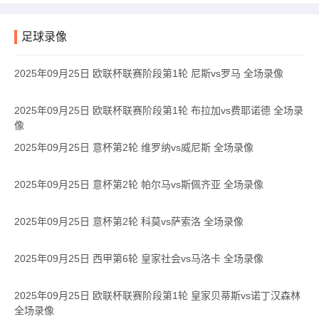
足球录像
2025年09月25日 欧联杯联赛阶段第1轮 尼斯vs罗马 全场录像
2025年09月25日 欧联杯联赛阶段第1轮 布拉加vs费耶诺德 全场录
像
2025年09月25日 意杯第2轮 维罗纳vs威尼斯 全场录像
2025年09月25日 意杯第2轮 帕尔马vs斯佩齐亚 全场录像
2025年09月25日 意杯第2轮 科莫vs萨索洛 全场录像
2025年09月25日 西甲第6轮 皇家社会vs马洛卡 全场录像
2025年09月25日 欧联杯联赛阶段第1轮 皇家贝蒂斯vs诺丁汉森林
全场录像