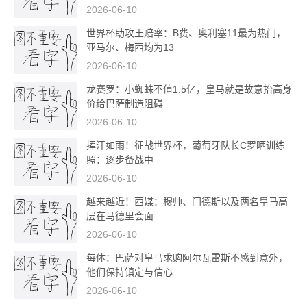
2026-06-10
世界杯助攻王赔率：B费、奥利塞11最为热门，
亚马尔、梅西均为13
2026-06-10
龙赛罗：小蜘蛛不值1.5亿，皇马就是故意抬高身
价给巴萨制造阻碍
2026-06-10
挥汗如雨！征战世界杯，葡萄牙队长C罗晒训练
照：逐步备战中
2026-06-10
越来越近！西媒：穆帅、门德斯以及两名皇马高
层在马德里会面
2026-06-10
每体：巴萨对皇马求购阿尔瓦雷斯不感到意外，
他们保持镇定与信心
2026-06-10