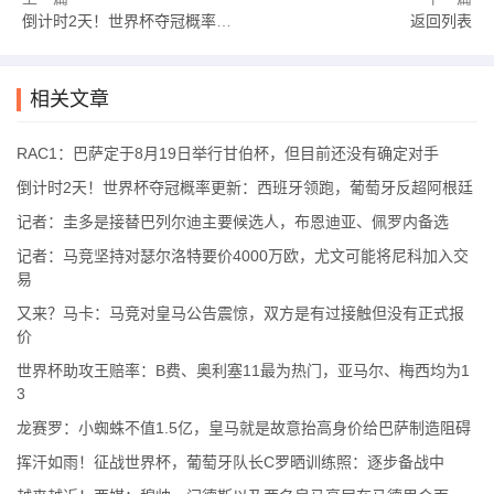
倒计时2天！世界杯夺冠概率更新：西班牙领跑，葡萄牙反超阿根廷
返回列表
相关文章
RAC1：巴萨定于8月19日举行甘伯杯，但目前还没有确定对手
倒计时2天！世界杯夺冠概率更新：西班牙领跑，葡萄牙反超阿根廷
记者：圭多是接替巴列尔迪主要候选人，布恩迪亚、佩罗内备选
记者：马竞坚持对瑟尔洛特要价4000万欧，尤文可能将尼科加入交
易
又来？马卡：马竞对皇马公告震惊，双方是有过接触但没有正式报
价
世界杯助攻王赔率：B费、奥利塞11最为热门，亚马尔、梅西均为1
3
龙赛罗：小蜘蛛不值1.5亿，皇马就是故意抬高身价给巴萨制造阻碍
挥汗如雨！征战世界杯，葡萄牙队长C罗晒训练照：逐步备战中