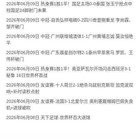
2026年06月09日 热身赛1胜1平！国足主场0-0泰国 张玉宁抢点中
柱国足24脚射门未果
2026年06月09日 中冠-自贡弘祥电碳0-2四川叁壹捌重龙 李尚霖、
邹齐破门
2026年06月09日 中冠-广州联增城澳体1-1广州黄埔志诚 莫汝恒绝
平
2026年06月09日 中冠-广东晨星创尔特2-1泰州早茶黑马 罗凯、王
伟轩破门
2026年06月09日 热身赛1胜1平！奥亚萨瓦尔开场闪击西班牙3-1
秘鲁 16日世界杯首战
2026年06月09日 友谊赛-十人荷兰2-1绝杀乌兹别克斯坦 加克波双
响+补时读秒点射
2026年06月09日 友谊赛-法国3-1北爱尔兰 奥利塞戴帽姆巴佩失良
机+进球被吹
2026年06月08日 天下足球-世界杯百大进球