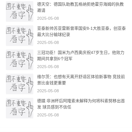
德天空：德国队助教瓦格纳拒绝霍芬海姆的执教
邀请
2025-05-08
亚泰新帅苏亚雷斯曾率国安8-1大胜亚泰，创亚泰
最大比分输球纪录
2025-05-08
三冠功臣！国米为卢西奥庆祝47岁生日，他效力
期间共拿到6个冠军
2025-05-08
维尔茨：也想有天离开舒适区体验新事物 竞技前
景比金钱更重要
2025-05-08
德媒:非洲杯后阿隆索未解释为何将科索努移出首
发 球员感到不信任
2025-05-08