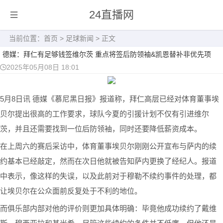
24直播网
当前位置：
首页
>
足球新闻
> 正文
德媒：拜仁有足够钱签维尔茨 重点将签后防领袖&凯恩替补非优先项
2025年05月08日 18:01
5月8日讯 德媒《慕尼黑日报》报道称，拜仁高层已经对体育董事埃
贝尔提出很高的工作要求，球队今夏的引援计划不仅有引进维尔
茨，并且还需要找到一位后防领袖，同时还要降低薪资成本。
在上周六的赛后采访中，体育董事埃贝尔刚刚公开宣布与萨内的续
约基本已经敲定，然而在次日他就被告知萨内更换了经纪人。报道
中表示，像这样的失误，以及此前对于穆勒不续约事件的处理，都
让埃贝尔在公众面前反复处于不利的地位。
而俱乐部内部对他的评价则更加具体明确：毕竟他成功续约了戴维