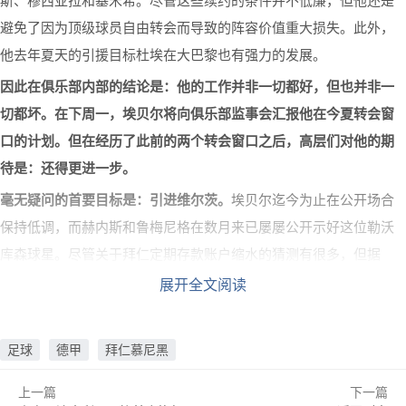
斯、穆西亚拉和基米希。尽管这些续约的条件并不低廉，但他还是
避免了因为顶级球员自由转会而导致的阵容价值重大损失。此外，
他去年夏天的引援目标杜埃在大巴黎也有强力的发展。
因此在俱乐部内部的结论是：他的工作并非一切都好，但也并非一
切都坏。在下周一，埃贝尔将向俱乐部监事会汇报他在今夏转会窗
口的计划。但在经历了此前的两个转会窗口之后，高层们对他的期
待是：还得更进一步。
毫无疑问的首要目标是：引进维尔茨。
埃贝尔迄今为止在公开场合
保持低调，而赫内斯和鲁梅尼格在数月来已屡屡公开示好这位勒沃
库森球星。尽管关于拜仁定期存款账户缩水的猜测有很多，但据
《慕尼黑日报》的消息，
拜仁仍有足够的资金来完成这笔转会。
展开全文阅读
而且：赫内斯与球员父亲兼经纪人汉斯-维尔茨关系密切。因此，拜
仁内部已经就主帅孔帕尼的战术体系中可能的位置展开了讨论。由
足球
德甲
拜仁慕尼黑
于皇马需要节省资金并倾向于免签球员，因此目前拜仁对于维尔茨
上一篇
下一篇
只有曼城这一个真正的竞争对手。