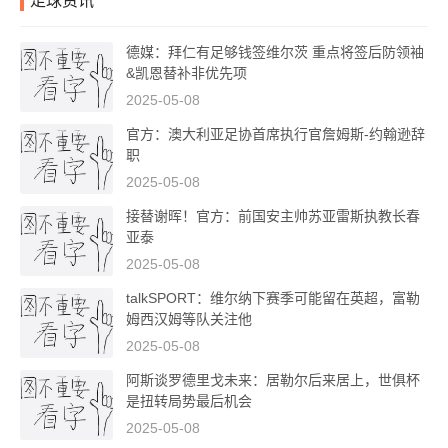
足球资讯
德媒：拜仁有足够钱签维尔茨 重点将签后防领袖
&凯恩替补非优先项
2025-05-08
官方：澳大利亚足协首席执行官詹姆斯-约翰逊辞
职
2025-05-08
接替谢晖！官方：前国安主帅苏亚雷斯执教长春
亚泰
2025-05-08
talkSPORT：维尔纳下赛季可能留在英超，富勒
姆西汉姆等队关注他
2025-05-08
阿斯谈罗德里戈未来：居勒尔后来居上，世俱杯
是扭转局势最后机会
2025-05-08