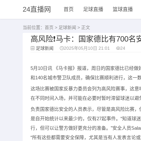
24直播网
首页
足球直播
篮球直播
当前位置：
首页
>
足球新闻
> 正文
高风险❗马卡：国家德比有700名
足球新闻
2025年05月10日 21:01
24
5月10日讯 《马卡报》报道，周日的国家德比已经做
和140名城市警卫队成员，确保比赛顺利进行，这一
这场比赛被国家反暴力委员会列为高风险赛事，这意
在不同时间入场，并可能在必要时暂时滞留球迷以避
负责国家德比安全的人员表示，尽管是高风险比赛，
是自开始统计以来最少的，仅有27起事件。“知道球
行，但可以让警方做好更充分的准备。”安全人员Sal
“所有这些都需要安全保障，尤其是当有人发表言论