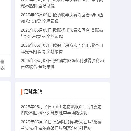
耀vs热刺 全场录像
2025年05月09日 欧协联半决赛次回合 切尔西
vs尤尔加登 全场录像
2025年05月09日 欧联杯半决赛次回合 曼联vs
毕尔巴鄂竞技 全场录像
2025年05月08日 欧冠半决赛次回合 巴黎圣日
耳曼vs阿森纳 全场录像
2025年05月08日 沙特联第30轮 利雅得胜利vs
一篇
吉达联合 全场录像
列表
足球集锦
2025年05月10日 中甲-定南赣联0-1上海嘉定
四轮不胜 科菲头球制胜李学博险送礼
2025年05月10日 英冠附加赛-考文垂1-2桑德
兰失先机 威尔森破门埃列塞尔推射建功