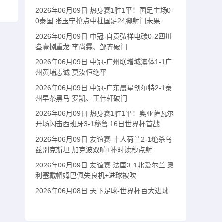
2026年06月09日 热身赛1胜1平！国足主场0-
0泰国 张玉宁抢点中柱国足24脚射门未果
2026年06月09日 中冠-自贡弘祥电碳0-2四川
叁壹捌重龙 李尚霖、邹齐破门
2026年06月09日 中冠-广州联增城澳体1-1广
州黄埔志诚 莫汝恒绝平
2026年06月09日 中冠-广东晨星创尔特2-1泰
州早茶黑马 罗凯、王伟轩破门
2026年06月09日 热身赛1胜1平！奥亚萨瓦尔
开场闪击西班牙3-1秘鲁 16日世界杯首战
2026年06月09日 友谊赛-十人荷兰2-1绝杀乌
兹别克斯坦 加克波双响+补时读秒点射
2026年06月09日 友谊赛-法国3-1北爱尔兰 奥
利塞戴帽姆巴佩失良机+进球被吹
2026年06月08日 天下足球-世界杯百大进球