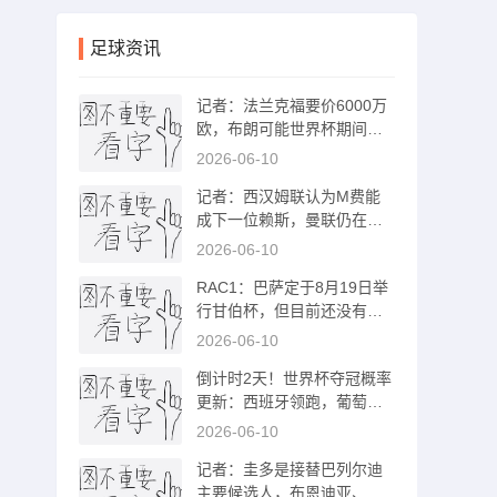
足球资讯
记者：法兰克福要价6000万
欧，布朗可能世界杯期间接
受拜仁体检
2026-06-10
记者：西汉姆联认为M费能
成下一位赖斯，曼联仍在探
讨交易方案
2026-06-10
RAC1：巴萨定于8月19日举
行甘伯杯，但目前还没有确
定对手
2026-06-10
倒计时2天！世界杯夺冠概率
更新：西班牙领跑，葡萄牙
反超阿根廷
2026-06-10
记者：圭多是接替巴列尔迪
主要候选人，布恩迪亚、佩