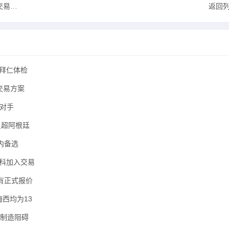
方案
返回
受拜仁体检
交易方案
定对手
反超阿根廷
内备选
尼科加入交易
有正式报价
西均为13
萨制造阻碍