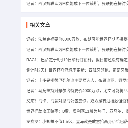
记者：西汉姆联认为M费能成下一位赖斯，曼联仍在探讨交易
相关文章
记者：法兰克福要价6000万欧，布朗可能世界杯期间接
记者：西汉姆联认为M费能成下一位赖斯，曼联仍在探讨
RAC1：巴萨定于8月19日举行甘伯杯，但目前还没有确
倒计时2天！世界杯夺冠概率更新：西班牙领跑，葡萄牙
记者：圭多是接替巴列尔迪主要候选人，布恩迪亚、佩罗
记者：马竞坚持对瑟尔洛特要价4000万欧，尤文可能将
又来？马卡：马竞对皇马公告震惊，双方是有过接触但没
世界杯助攻王赔率：B费、奥利塞11最为热门，亚马尔、梅
龙赛罗：小蜘蛛不值1.5亿，皇马就是故意抬高身价给巴