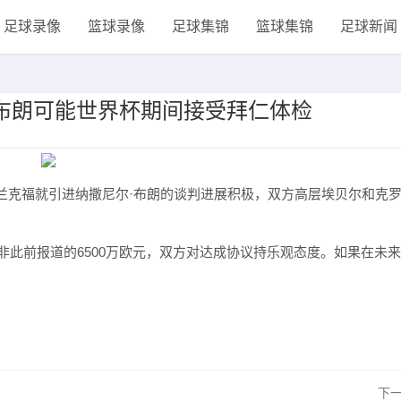
足球录像
篮球录像
足球集锦
篮球集锦
足球新闻
，布朗可能世界杯期间接受拜仁体检
报道，拜仁和法兰克福就引进纳撒尼尔·布朗的谈判进展积极，双方高层埃贝尔和克
非此前报道的6500万欧元，双方对达成协议持乐观态度。如果在未来
。
下