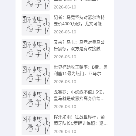
罗内备选
2026-06-10
记者：马竞坚持对瑟尔洛特
要价4000万欧，尤文可能将
尼科加入交易
2026-06-10
又来？马卡：马竞对皇马公
告震惊，双方是有过接触但
没有正式报价
2026-06-10
世界杯助攻王赔率：B费、奥
利塞11最为热门，亚马尔、
梅西均为13
2026-06-10
龙赛罗：小蜘蛛不值1.5亿，
皇马就是故意抬高身价给巴
萨制造阻碍
2026-06-10
挥汗如雨！征战世界杯，葡
萄牙队长C罗晒训练照：逐步
备战中
2026-06-10