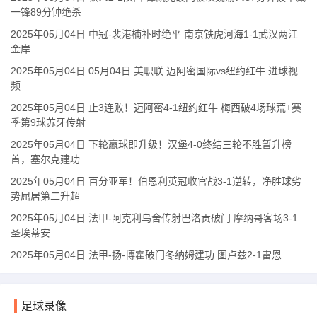
一锋89分钟绝杀
2025年05月04日 中冠-裴港楠补时绝平 南京铁虎河海1-1武汉两江
金岸
2025年05月04日 05月04日 美职联 迈阿密国际vs纽约红牛 进球视
频
2025年05月04日 止3连败！迈阿密4-1纽约红牛 梅西破4场球荒+赛
季第9球苏牙传射
2025年05月04日 下轮赢球即升级！汉堡4-0终结三轮不胜暂升榜
首，塞尔克建功
2025年05月04日 百分亚军！伯恩利英冠收官战3-1逆转，净胜球劣
势屈居第二升超
2025年05月04日 法甲-阿克利乌舍传射巴洛贡破门 摩纳哥客场3-1
圣埃蒂安
2025年05月04日 法甲-扬-博霍破门冬纳姆建功 图卢兹2-1雷恩
足球录像