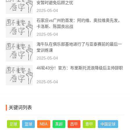
安暂时避免后顾之忧
2025-05-04
石家庄vs广州豹首发：阿约维、奥拉维奥先发，
卡洛斯、陈国良出战
2025-05-04
海牛队在俱乐部基地进行了与亚泰赛前的最后一
堂训练课
2025-05-04
46轮43分！官方：布里斯托流浪降级后主帅辞职
2025-05-04
关键词列表
足球
篮球
NBA
英超
西甲
意甲
中国足球