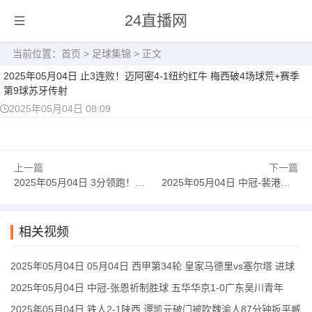
24直播网
当前位置：
首页
>
足球集锦
> 正文
2025年05月04日 止3连败！迈阿密4-1纽约红牛 梅西破4场球荒+赛季
第9球苏牙传射
2025年05月04日 08:09
上一篇
下一篇
2025年05月04日 3分领跑！那不勒斯1-0莱切取4连胜 拉斯帕多里任意球破门
2025年05月04日 中冠-裴港楠补时绝平 南京铁虎河海1-1武汉两江金岸
相关视频
2025年05月04日 05月04日 西甲第34轮 皇家马德里vs塞尔塔 进球
2025年05月04日 中冠-张恩祈制胜球 五华华京1-0广东吴川青年
2025年05月04日 铁人2-1陕西 谭凯元破门被吹魏渝人87分钟扳平臧