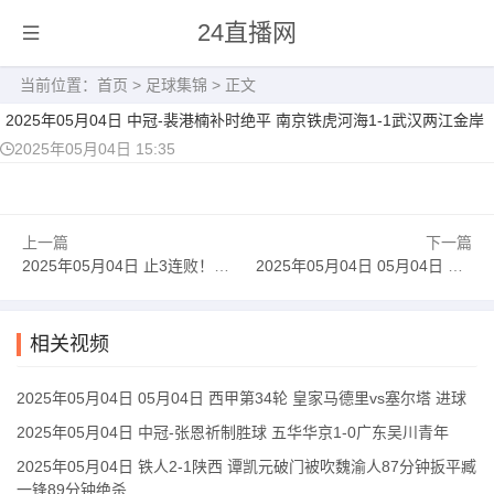
24直播网
当前位置：
首页
>
足球集锦
> 正文
2025年05月04日 中冠-裴港楠补时绝平 南京铁虎河海1-1武汉两江金岸
2025年05月04日 15:35
上一篇
下一篇
2025年05月04日 止3连败！迈阿密4-1纽约红牛 梅西破4场球荒+赛季第9球苏牙传射
2025年05月04日 05月04日 西甲第34轮 皇家马德里vs塞尔塔 进球
相关视频
2025年05月04日 05月04日 西甲第34轮 皇家马德里vs塞尔塔 进球
2025年05月04日 中冠-张恩祈制胜球 五华华京1-0广东吴川青年
2025年05月04日 铁人2-1陕西 谭凯元破门被吹魏渝人87分钟扳平臧
一锋89分钟绝杀