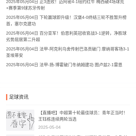
2025年05月04日 止3连败！迈阿密4-1纽约红牛 梅西破4场球荒
+赛季第9球苏牙传射
2025年05月04日 下轮赢球即升级！汉堡4-0终结三轮不胜暂升榜
首，塞尔克建功
2025年05月04日 百分亚军！伯恩利英冠收官战3-1逆转，净胜球
劣势屈居第二升超
2025年05月04日 法甲-阿克利乌舍传射巴洛贡破门 摩纳哥客场3-1
圣埃蒂安
2025年05月04日 法甲-扬-博霍破门冬纳姆建功 图卢兹2-1雷恩
足球资讯
【直播吧】中超第十轮最佳球员：青年正当时！
王钰栋连续两轮当选
2025-05-04