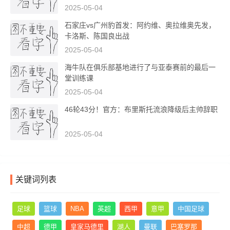
2025-05-04
石家庄vs广州豹首发：阿约维、奥拉维奥先发，
卡洛斯、陈国良出战
2025-05-04
海牛队在俱乐部基地进行了与亚泰赛前的最后一
堂训练课
2025-05-04
46轮43分！官方：布里斯托流浪降级后主帅辞职
2025-05-04
关键词列表
足球
篮球
NBA
英超
西甲
意甲
中国足球
中超
德甲
皇家马德里
湖人
曼联
巴塞罗那