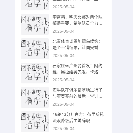
居勒尔出战
2025-05-04
李霄鹏：明天比赛对两个队
都很重要，希望队员全力以
赴打好
2025-05-04
北青体育谈恩加德乌续约：
是个不错结果，让国安暂时
避免后顾之忧
2025-05-04
石家庄vs广州豹首发：阿约
维、奥拉维奥先发，卡洛
斯、陈国良出战
2025-05-04
海牛队在俱乐部基地进行了
与亚泰赛前的最后一堂训练
课
2025-05-04
46轮43分！官方：布里斯托
流浪降级后主帅辞职
2025-05-04